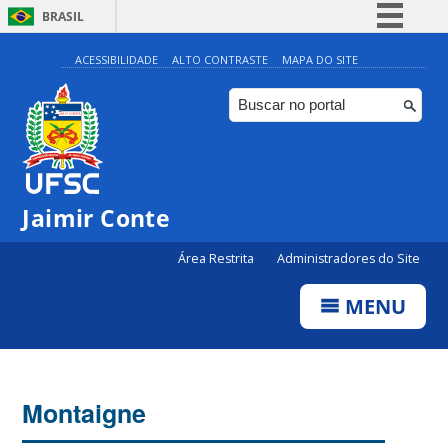
BRASIL
Simplifique!
ACESSIBILIDADE
ALTO CONTRASTE
MAPA DO SITE
Comunica BR
Participe
Acesso à informação
Legislação
Jaimir Conte
Canais
Área Restrita
Administradores do Site
MENU
Montaigne