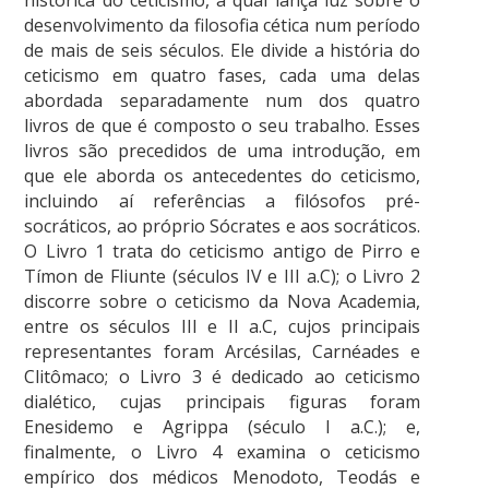
desenvolvimento da filosofia cética num período
de mais de seis séculos. Ele divide a história do
ceticismo em quatro fases, cada uma delas
abordada separadamente num dos quatro
livros de que é composto o seu trabalho. Esses
livros são precedidos de uma introdução, em
que ele aborda os antecedentes do ceticismo,
incluindo aí referências a filósofos pré-
socráticos, ao próprio Sócrates e aos socráticos.
O Livro 1 trata do ceticismo antigo de Pirro e
Tímon de Fliunte (séculos IV e III a.C); o Livro 2
discorre sobre o ceticismo da Nova Academia,
entre os séculos III e II a.C, cujos principais
representantes foram Arcésilas, Carnéades e
Clitômaco; o Livro 3 é dedicado ao ceticismo
dialético, cujas principais figuras foram
Enesidemo e Agrippa (século I a.C.); e,
finalmente, o Livro 4 examina o ceticismo
empírico dos médicos Menodoto, Teodás e