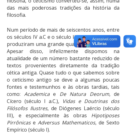
filosofia, o ceticismo converteu-se, assim, numa
das mais poderosas tradições da história da
filosofia.
Num período de mais de seiscentos anos, entre
os séculos IV a.C e o século II, os céticos gregos
produziram uma grande quantidade de escritos.
Apesar disso, infelizmente dispomos na
atualidade de um número bastante reduzido de
textos provenientes diretamente da tradição
cética antiga. Quase tudo o que sabemos sobre
o ceticismo antigo se deve a algumas poucas
fontes e testemunhos e às obras tardias, tais
como:
Academica
e
De Natura Deorum
, de
Cícero (século I a.C.),
Vidas e Doutrinas dos
Filósofos Ilustres
, de Diógenes Laércio (século
III), e especialmente às obras
Hipotiposes
Pirrônicas
e
Adversus Mathematicos
, de Sexto
Empírico (século I).