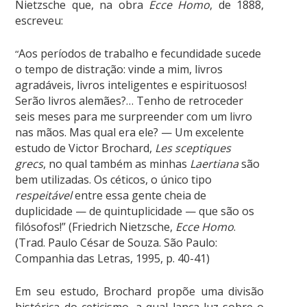
Nietzsche que, na obra
Ecce Homo
, de 1888,
escreveu:
Aos períodos de trabalho e fecundidade sucede
“
o tempo de distração: vinde a mim, livros
agradáveis, livros inteligentes e espirituosos!
Serão livros alemães?… Tenho de retroceder
seis meses para me surpreender com um livro
nas mãos. Mas qual era ele? — Um excelente
estudo de Victor Brochard,
Les sceptiques
grecs
, no qual também as minhas
Laertiana
são
bem utilizadas. Os céticos, o único tipo
respeitável
entre essa gente cheia de
duplicidade — de quintuplicidade — que são os
filósofos!” (Friedrich Nietzsche,
Ecce Homo
.
(
Trad. Paulo César de Souza. São Paulo:
Companhia das Letras, 1995, p. 40-41)
Em seu estudo, Brochard propõe uma divisão
histórica do ceticismo, a qual lança luz sobre o