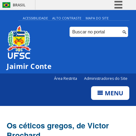
BRASIL
Simplifique!
ACESSIBILIDADE
ALTO CONTRASTE
MAPA DO SITE
Comunica BR
Participe
Acesso à informação
Legislação
Jaimir Conte
Canais
Área Restrita
Administradores do Site
MENU
Os céticos gregos, de Victor
Brochard