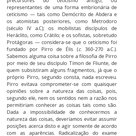
precursores do ceticismo antigo, ou
representantes de uma forma embrionária de
ceticismo — tais como Demócrito de Abdera e
os atomistas posteriores, como Metrodoro
(século IV a.C); os mobilistas discípulos de
Heráclito, como Crátilo; e os sofistas, sobretudo
Protágoras — considera-se que o ceticismo foi
fundado por Pirro de Élis (
c
. 360-270 a.C.).
Sabemos alguma coisa sobre a filosofia de Pirro
por meio de seu discípulo Tímon de Fliunte, de
quem subsistiram alguns fragmentos, já que o
próprio Pirro, segundo consta, nada escreveu.
Pirro evitava comprometer-se com quaisquer
opiniões sobre a natureza das coisas, pois,
segundo ele, nem os sentidos nem a razão nos
permitiriam conhecer as coisas tais como são.
Dada a impossibilidade de conhecermos a
natureza das coisas, deveríamos evitar assumir
posições acerca disto e agir somente de acordo
com as aparências. Radicalização do exame