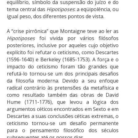
equilíbrio, símbolo da suspensão do juízo e do
tema central das
Hipotiposes
: a eqüipolência, ou
igual peso, dos diferentes pontos de vista.
A “crise pirrônica” que Montaigne teve ao ler as
Hipotiposes
foi vivida por vários filósofos
posteriores, inclusive por aqueles cujo objetivo
explícito foi refutar o ceticismo, como Descartes
(1596-1640) e Berkeley (1685-1753). A força e o
impacto do ceticismo foram tão grandes que
refutá-lo tornou-se um dos principais desafios
da filosofia moderna. Devido a seu enfoque
radical contrário às pretensões da metafísica e
como resultado também das obras de David
Hume (1711-1776), que levou a lógica dos
argumentos céticos encontrados em Sexto e em
Descartes a suas conclusões céticas extremas, o
ceticismo tornou-se um desafio permanente
para o pensamento filosófico dos séculos
subsequentes até os nossos dias.